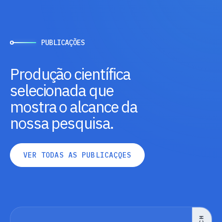
PUBLICAÇÕES
Produção científica
selecionada que
mostra o alcance da
nossa pesquisa.
V
E
R
T
O
D
A
S
A
S
P
U
B
L
I
C
A
Ç
Õ
E
S
V
E
R
T
O
D
A
S
A
S
P
U
B
L
I
C
A
Ç
Õ
E
S