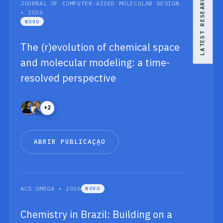
LATEST RESEARCH
JOURNAL OF COMPUTER-AIDED MOLECULAR DESIGN
• 2026
NOVO
The (r)evolution of chemical space
and molecular modeling: a time-
resolved perspective
+2
A
B
R
I
R
P
U
B
L
I
C
A
Ç
Ã
O
A
B
R
I
R
P
U
B
L
I
C
A
Ç
Ã
O
ACS OMEGA • 2026
NOVO
Chemistry in Brazil: Building on a