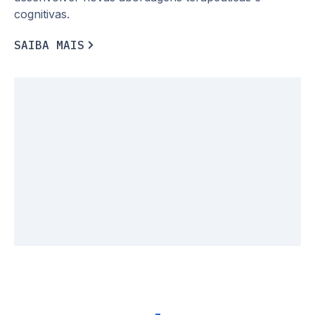
cognitivas.
S
A
I
B
A
M
A
I
S
S
A
I
B
A
M
A
I
S