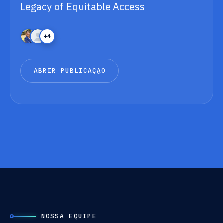
Legacy of Equitable Access
+4
A
B
R
I
R
P
U
B
L
I
C
A
Ç
Ã
O
A
B
R
I
R
P
U
B
L
I
C
A
Ç
Ã
O
NOSSA EQUIPE