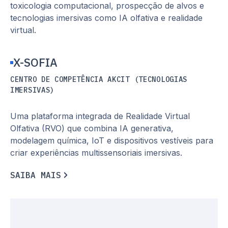
toxicologia computacional, prospecção de alvos e
tecnologias imersivas como IA olfativa e realidade
virtual.
X-SOFIA
CENTRO DE COMPETÊNCIA AKCIT (TECNOLOGIAS
IMERSIVAS)
Uma plataforma integrada de Realidade Virtual
Olfativa (RVO) que combina IA generativa,
modelagem química, IoT e dispositivos vestíveis para
criar experiências multissensoriais imersivas.
S
A
I
B
A
M
A
I
S
S
A
I
B
A
M
A
I
S