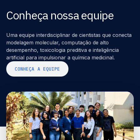
Conheça nossa equipe
Uma equipe interdisciplinar de cientistas que conecta
modelagem molecular, computação de alto
desempenho, toxicologia preditiva e inteligência
artificial para impulsionar a química medicinal.
C
O
N
H
E
Ç
A
A
E
Q
U
I
P
E
C
O
N
H
E
Ç
A
A
E
Q
U
I
P
E