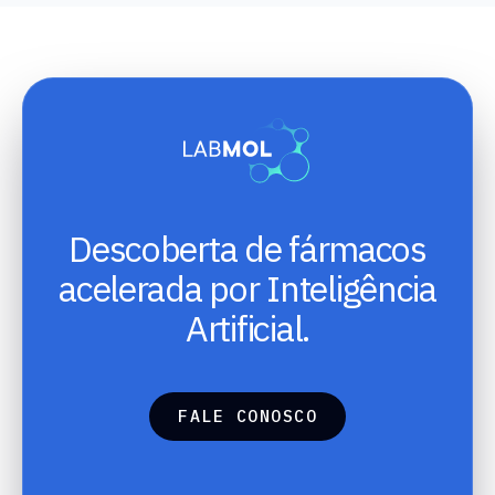
Descoberta de fármacos
acelerada por Inteligência
Artificial.
F
A
L
E
C
O
N
O
S
C
O
F
A
L
E
C
O
N
O
S
C
O