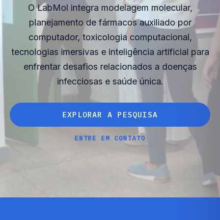
O LabMol integra modelagem molecular,
planejamento de fármacos auxiliado por
computador, toxicologia computacional,
tecnologias imersivas e inteligência artificial para
enfrentar desafios relacionados a doenças
infecciosas e saúde única.
E
X
P
L
O
R
A
R
A
P
E
S
Q
U
I
S
A
E
X
P
L
O
R
A
R
A
P
E
S
Q
U
I
S
A
E
N
T
R
E
E
M
C
O
N
T
A
T
O
E
N
T
R
E
E
M
C
O
N
T
A
T
O