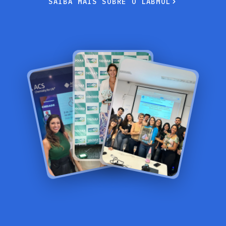
S
A
I
B
A
M
A
I
S
S
O
B
R
E
O
L
A
B
M
O
L
S
A
I
B
A
M
A
I
S
S
O
B
R
E
O
L
A
B
M
O
L