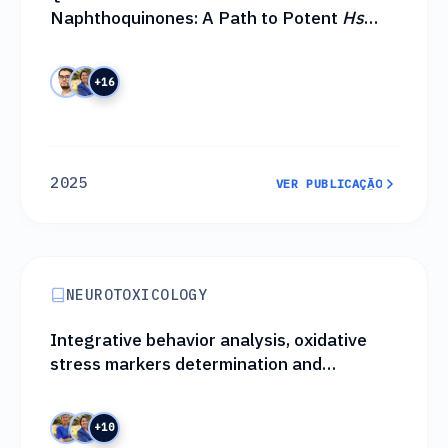
Naphthoquinones: A Path to Potent
Hs
DHODH Inhibitors with Optimized
Properties
+16
2025
VER PUBLICAÇÃO
VER PUBLICAÇÃO
NEUROTOXICOLOGY
Integrative behavior analysis, oxidative
stress markers determination and
molecular docking to investigate
proconvulsant action of betalactamic
+10
carbapenems