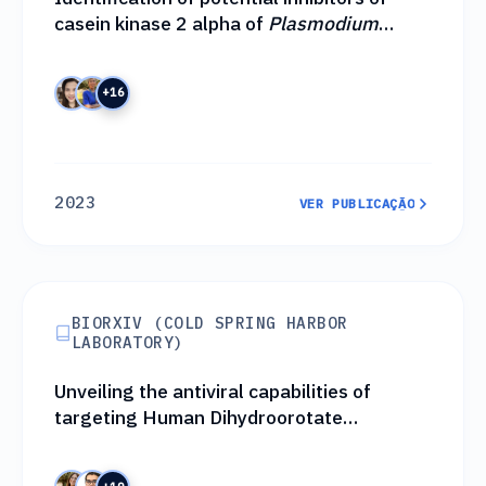
casein kinase 2 alpha of
Plasmodium
falciparum
with potent
in vitro
activity
+16
2023
VER PUBLICAÇÃO
VER PUBLICAÇÃO
BIORXIV (COLD SPRING HARBOR
LABORATORY)
Unveiling the antiviral capabilities of
targeting Human Dihydroorotate
Dehydrogenase against SARS-CoV-2