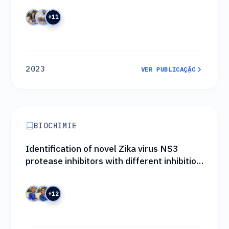
+11
2023
VER PUBLICAÇÃO
VER PUBLICAÇÃO
BIOCHIMIE
Identification of novel Zika virus NS3
protease inhibitors with different inhibition
modes by integrative experimental and
computational approaches
+12