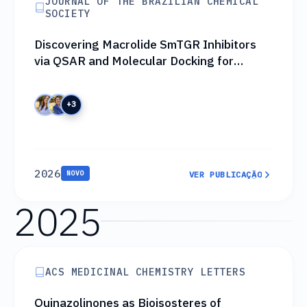
JOURNAL OF THE BRAZILIAN CHEMICAL
SOCIETY
Discovering Macrolide SmTGR Inhibitors
via QSAR and Molecular Docking for
Schistosomiasis Repurposing
+3
2026
NOVO
VER PUBLICAÇÃO
VER PUBLICAÇÃO
2025
ACS MEDICINAL CHEMISTRY LETTERS
Quinazolinones as Bioisosteres of