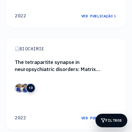
2022
VER PUBLICAÇÃO
VER PUBLICAÇÃO
BIOCHIMIE
The tetrapartite synapse in
neuropsychiatric disorders: Matrix
metalloproteinases (MMPs) as promising
targets for treatment and rational drug
+3
design
2022
VER PUBLICAÇÃO
FILTROS
VER PUBLICAÇÃO