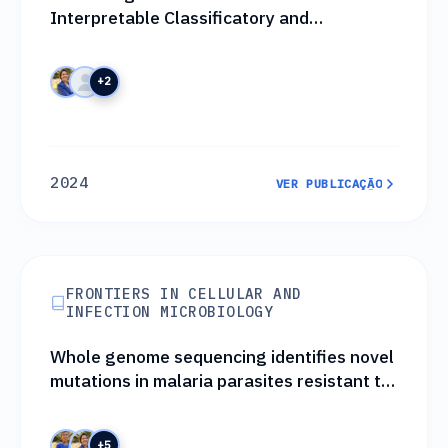
Interpretable Classificatory and
Regression Models
+2
2024
VER PUBLICAÇÃO
VER PUBLICAÇÃO
FRONTIERS IN CELLULAR AND
INFECTION MICROBIOLOGY
Whole genome sequencing identifies novel
mutations in malaria parasites resistant to
artesunate (ATN) and to ATN + mefloquine
combination
+5