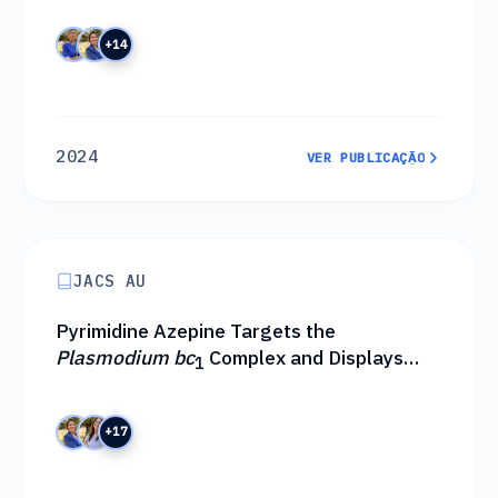
Validation
+14
2024
VER PUBLICAÇÃO
VER PUBLICAÇÃO
JACS AU
Pyrimidine Azepine Targets the
Plasmodium bc
Complex and Displays
1
Multistage Antimalarial Activity
+17