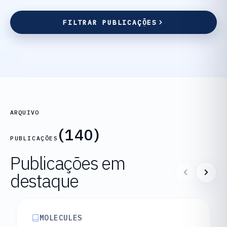
F
I
L
T
R
A
R
P
U
B
L
I
C
A
Ç
Õ
E
S
F
I
L
T
R
A
R
P
U
B
L
I
C
A
Ç
Õ
E
S
ARQUIVO
(140)
PUBLICAÇÕES
Publicações em
destaque
MOLECULES