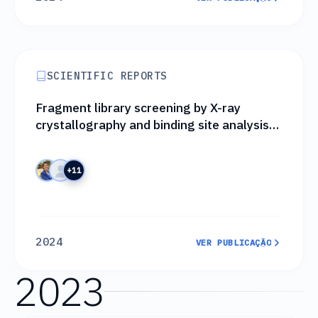
VER PUBLICAÇÃO
SCIENTIFIC REPORTS
Fragment library screening by X-ray
crystallography and binding site analysis
on thioredoxin glutathione reductase of
Schistosoma mansoni
+11
2024
VER PUBLICAÇÃO
VER PUBLICAÇÃO
2023