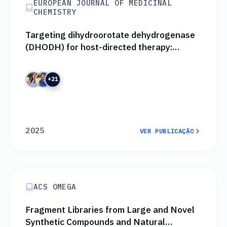
EUROPEAN JOURNAL OF MEDICINAL
CHEMISTRY
Targeting dihydroorotate dehydrogenase
(DHODH) for host-directed therapy:
Discovery of a novel alkyne-based scaffold
inhibitor effective against SARS-CoV-2
+21
2025
VER PUBLICAÇÃO
VER PUBLICAÇÃO
ACS OMEGA
Fragment Libraries from Large and Novel
Synthetic Compounds and Natural