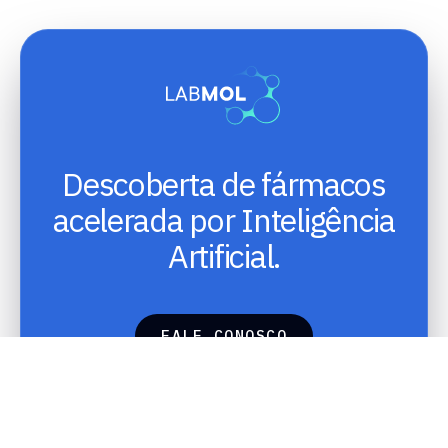
Descoberta de fármacos
acelerada por Inteligência
Artificial.
F
A
L
E
C
O
N
O
S
C
O
F
A
L
E
C
O
N
O
S
C
O
Início
/
Sobre
/
Pesquisa
/
Equipe
/
Publicações
/
Contato